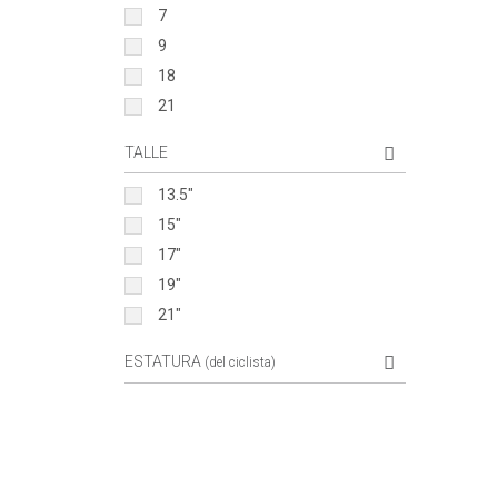
7
9
18
21
TALLE
13.5"
15"
17"
19"
21"
ESTATURA
(del ciclista)
1.70 a 1.80 m.
1.80 a 1.90 m.
EDAD
(aprox.)